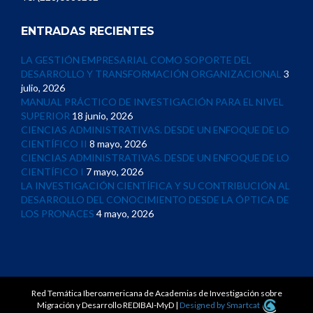
ENTRADAS RECIENTES
LA GESTIÓN EMPRESARIAL COMO SOPORTE DEL
DESARROLLO Y TRANSFORMACIÓN ORGANIZACIONAL
3
julio, 2026
MANUAL PRÁCTICO DE INVESTIGACIÓN PARA EL NIVEL
SUPERIOR
18 junio, 2026
CIENCIAS ADMINISTRATIVAS. DESDE UN ENFOQUE DE LO
CIENTÍFICO II
8 mayo, 2026
CIENCIAS ADMINISTRATIVAS. DESDE UN ENFOQUE DE LO
CIENTÍFICO I
7 mayo, 2026
LA INVESTIGACIÓN CIENTÍFICA Y SU CONTRIBUCIÓN AL
DESARROLLO DEL CONOCIMIENTO DESDE LA ÓPTICA DE
LOS PRONACES
4 mayo, 2026
Red Temática Iberoamericana de Academias de Investigación sobre
Migración y Desarrollo REDIBAI-MyD
|
Designed by Smartcat