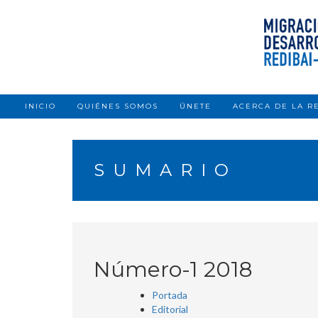
Skip
to
content
INICIO
QUIÉNES SOMOS
ÚNETE
ACERCA DE LA R
SUMARIO
Número-1 2018
Portada
Editorial