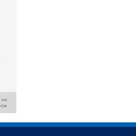
E
A EN
CIÓN