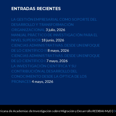
ENTRADAS RECIENTES
LA GESTIÓN EMPRESARIAL COMO SOPORTE DEL
DESARROLLO Y TRANSFORMACIÓN
ORGANIZACIONAL
3 julio, 2026
MANUAL PRÁCTICO DE INVESTIGACIÓN PARA EL
NIVEL SUPERIOR
18 junio, 2026
CIENCIAS ADMINISTRATIVAS. DESDE UN ENFOQUE
DE LO CIENTÍFICO II
8 mayo, 2026
CIENCIAS ADMINISTRATIVAS. DESDE UN ENFOQUE
DE LO CIENTÍFICO I
7 mayo, 2026
LA INVESTIGACIÓN CIENTÍFICA Y SU
CONTRIBUCIÓN AL DESARROLLO DEL
CONOCIMIENTO DESDE LA ÓPTICA DE LOS
PRONACES
4 mayo, 2026
icana de Academias de Investigación sobre Migración y Desarrollo REDIBAI-MyD
|
D