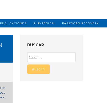
PUBLICACIONES
RIIR-REDIBAI
PASSWORD RECOVERY
N
BUSCAR
Buscar:
 LOS
 DEL
ANO