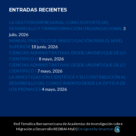
ENTRADAS RECIENTES
LA GESTIÓN EMPRESARIAL COMO SOPORTE DEL
DESARROLLO Y TRANSFORMACIÓN ORGANIZACIONAL
3
julio, 2026
MANUAL PRÁCTICO DE INVESTIGACIÓN PARA EL NIVEL
SUPERIOR
18 junio, 2026
CIENCIAS ADMINISTRATIVAS. DESDE UN ENFOQUE DE LO
CIENTÍFICO II
8 mayo, 2026
CIENCIAS ADMINISTRATIVAS. DESDE UN ENFOQUE DE LO
CIENTÍFICO I
7 mayo, 2026
LA INVESTIGACIÓN CIENTÍFICA Y SU CONTRIBUCIÓN AL
DESARROLLO DEL CONOCIMIENTO DESDE LA ÓPTICA DE
LOS PRONACES
4 mayo, 2026
Red Temática Iberoamericana de Academias de Investigación sobre
Migración y Desarrollo REDIBAI-MyD
|
Designed by Smartcat