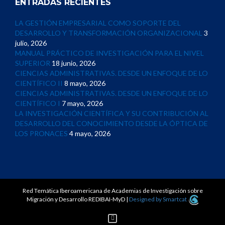
ENTRADAS RECIENTES
LA GESTIÓN EMPRESARIAL COMO SOPORTE DEL
DESARROLLO Y TRANSFORMACIÓN ORGANIZACIONAL
3
julio, 2026
MANUAL PRÁCTICO DE INVESTIGACIÓN PARA EL NIVEL
SUPERIOR
18 junio, 2026
CIENCIAS ADMINISTRATIVAS. DESDE UN ENFOQUE DE LO
CIENTÍFICO II
8 mayo, 2026
CIENCIAS ADMINISTRATIVAS. DESDE UN ENFOQUE DE LO
CIENTÍFICO I
7 mayo, 2026
LA INVESTIGACIÓN CIENTÍFICA Y SU CONTRIBUCIÓN AL
DESARROLLO DEL CONOCIMIENTO DESDE LA ÓPTICA DE
LOS PRONACES
4 mayo, 2026
Red Temática Iberoamericana de Academias de Investigación sobre
Migración y Desarrollo REDIBAI-MyD
|
Designed by Smartcat