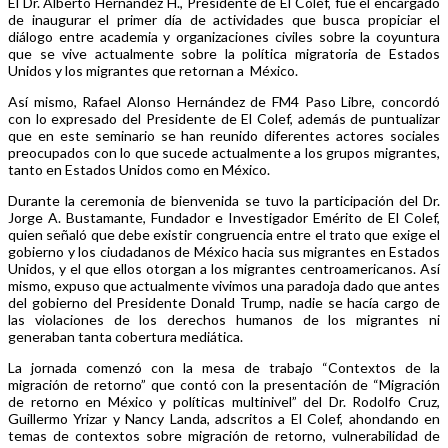
El Dr. Alberto Hernández H., Presidente de El Colef, fue el encargado
de inaugurar el primer día de actividades que busca propiciar el
diálogo entre academia y organizaciones civiles sobre la coyuntura
que se vive actualmente sobre la política migratoria de Estados
Unidos y los migrantes que retornan a México.
Así mismo, Rafael Alonso Hernández de FM4 Paso Libre, concordó
con lo expresado del Presidente de El Colef, además de puntualizar
que en este seminario se han reunido diferentes actores sociales
preocupados con lo que sucede actualmente a los grupos migrantes,
tanto en Estados Unidos como en México.
Durante la ceremonia de bienvenida se tuvo la participación del Dr.
Jorge A. Bustamante, Fundador e Investigador Emérito de El Colef,
quien señaló que debe existir congruencia entre el trato que exige el
gobierno y los ciudadanos de México hacia sus migrantes en Estados
Unidos, y el que ellos otorgan a los migrantes centroamericanos. Así
mismo, expuso que actualmente vivimos una paradoja dado que antes
del gobierno del Presidente Donald Trump, nadie se hacía cargo de
las violaciones de los derechos humanos de los migrantes ni
generaban tanta cobertura mediática.
La jornada comenzó con la mesa de trabajo “Contextos de la
migración de retorno” que contó con la presentación de “Migración
de retorno en México y políticas multinivel” del Dr. Rodolfo Cruz,
Guillermo Yrizar y Nancy Landa, adscritos a El Colef, ahondando en
temas de contextos sobre migración de retorno, vulnerabilidad de