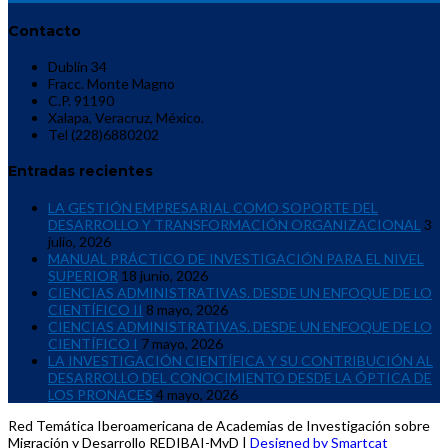
Contacto
Dublín 34
Fracc. Monte Magno
C.P. 91190
Xalapa, Veracruz, México.
Tel (228)6880202
Entradas recientes
LA GESTIÓN EMPRESARIAL COMO SOPORTE DEL
DESARROLLO Y TRANSFORMACIÓN ORGANIZACIONAL
3
julio, 2026
MANUAL PRÁCTICO DE INVESTIGACIÓN PARA EL NIVEL
SUPERIOR
18 junio, 2026
CIENCIAS ADMINISTRATIVAS. DESDE UN ENFOQUE DE LO
CIENTÍFICO II
8 mayo, 2026
CIENCIAS ADMINISTRATIVAS. DESDE UN ENFOQUE DE LO
CIENTÍFICO I
7 mayo, 2026
LA INVESTIGACIÓN CIENTÍFICA Y SU CONTRIBUCIÓN AL
DESARROLLO DEL CONOCIMIENTO DESDE LA ÓPTICA DE
LOS PRONACES
4 mayo, 2026
Red Temática Iberoamericana de Academias de Investigación sobre
Migración y Desarrollo REDIBAI-MyD
|
Designed by Smartcat