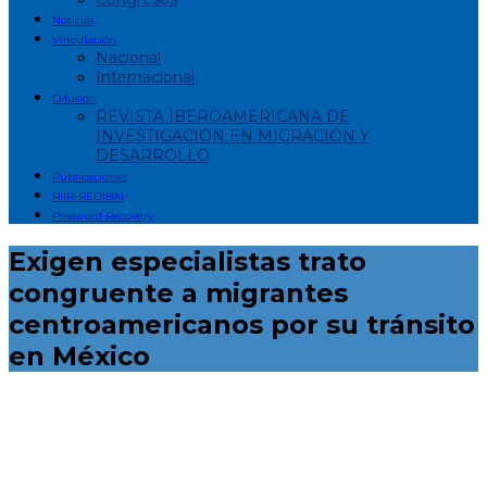
Noticias
Vinculación
Nacional
Internacional
Difusión
REVISTA IBEROAMERICANA DE
INVESTIGACIÓN EN MIGRACIÓN Y
DESARROLLO
Publicaciones
RIIR-REDIBAI
Password Recovery
Exigen especialistas trato
congruente a migrantes
centroamericanos por su tránsito
en México